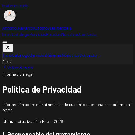
Ir al contenido
Antonio Navarro
Automóviles Mericala
Inicio
Catálogo
Servicios
Reseñas
Nosotros
Contacto
Inicio
Catálogo
Servicios
Reseñas
Nosotros
Contacto
Menú
Volver al inicio
Información legal
Política de Privacidad
Información sobre el tratamiento de sus datos personales conforme al
RGPD.
Última actualización:
Enero 2026
1. Responsable del tratamiento